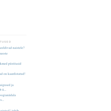
ITUSED
eeldivad naistele?
meeste
kmed püstitasid
ad on kaardistatud!
aigused ja
 ü...
loogianädala
...
sejutud“ juhib