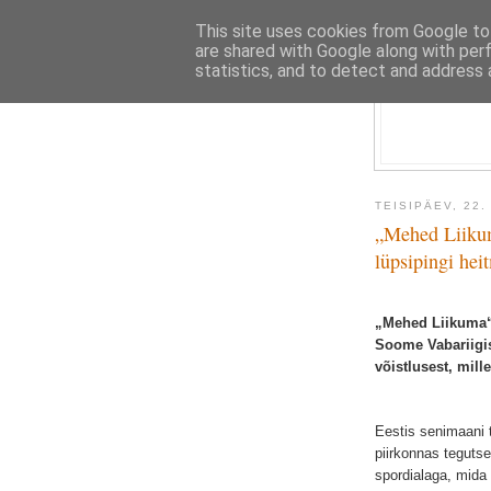
This site uses cookies from Google to 
are shared with Google along with per
statistics, and to detect and address 
TEISIPÄEV, 22.
„Mehed Liikuma
lüpsipingi hei
„Mehed Liikuma“ 
Soome Vabariigis
võistlusest, mill
Eestis senimaani 
piirkonnas tegutse
spordialaga, mida