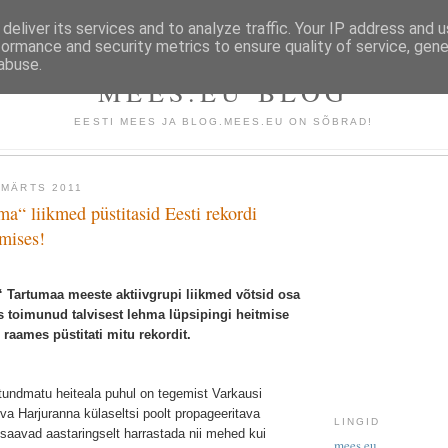
deliver its services and to analyze traffic. Your IP address and 
formance and security metrics to ensure quality of service, gen
abuse.
MEES.EU BLOG
EESTI MEES JA BLOG.MEES.EU ON SÕBRAD!
 MÄRTS 2011
“ liikmed püstitasid Eesti rekordi
tmises!
Tartumaa meeste aktiivgrupi liikmed võtsid osa
 toimunud talvisest lehma lüpsipingi heitmise
e raames püstitati mitu rekordit.
tundmatu heiteala puhul on tegemist Varkausi
va Harjuranna külaseltsi poolt propageeritava
LINGID
 saavad aastaringselt harrastada nii mehed kui
mees.eu