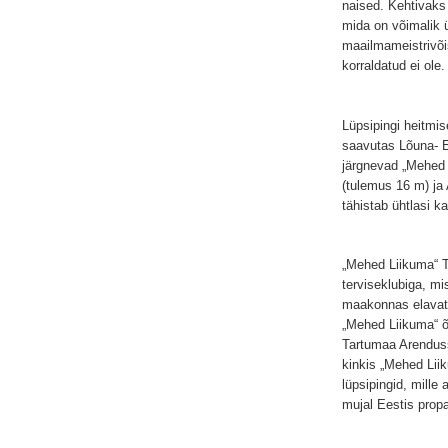
naised. Kehtivaks
mida on võimalik ü
maailmameistrivõis
korraldatud ei ole.
Lüpsipingi heitmis
saavutas Lõuna- E
järgnevad „Mehed
(tulemus 16 m) ja
tähistab ühtlasi ka
„Mehed Liikuma“ T
terviseklubiga, m
maakonnas elavat 
„Mehed Liikuma“ õ
Tartumaa Arenduss
kinkis „Mehed Liik
lüpsipingid, mille
mujal Eestis prop