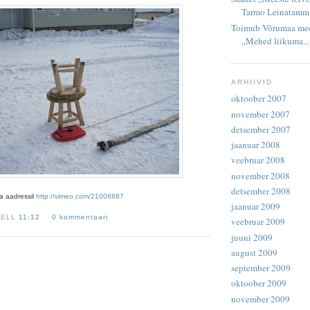
Tarmo Leinatamm
Toimub Võrumaa mees
„Mehed liikuma...
ARHIIVID
oktoober 2007
november 2007
detsember 2007
jaanuar 2008
veebruar 2008
november 2008
detsember 2008
a aadressil
http://vimeo.com/21008887
jaanuar 2009
KELL
11:12
0 kommentaari
veebruar 2009
juuni 2009
august 2009
september 2009
oktoober 2009
november 2009