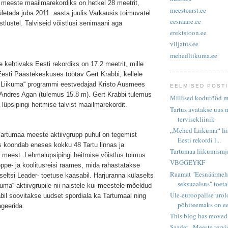
 meeste maailmarekordiks on hetkel 28 meetrit,
meestearst.ee
letada juba 2011. aasta juulis Varkausis toimuvatel
eesnaare.ee
tlustel. Talviseid võistlusi senimaani aga
erektsioon.ee
viljatus.ee
mehedliikuma.ee
e kehtivaks Eesti rekordiks on 17.2 meetrit, mille
esti Päästekeskuses töötav Gert Krabbi, kellele
 Liikuma“ programmi eestvedajad Kristo Ausmees
EELMISED POST
 Andres Agan (tulemus 15.8 m). Gert Krabbi tulemus
Millised kodutööd m
 lüpsipingi heitmise talvist maailmarekordit.
Tartus avatakse uus 
tervisekliinik
„Mehed Liikuma“ lii
artumaa meeste aktiivgrupp puhul on tegemist
Eesti rekordi l...
is koondab eneses kokku 48 Tartu linnas ja
Tartumaa liikumisraj
meest. Lehmalüpsipingi heitmise võistlus toimus
VBGGEYKF
ppe- ja koolitusreisi raames, mida rahastatakse
Raamat "Eesnäärmeh
eltsi Leader- toetuse kaasabil. Harjuranna külaselts
seksuaalsus" toetab
uma“ aktiivgrupile nii naistele kui meestele mõeldud
Üle-euroopalise uro
 abil soovitakse uudset spordiala ka Tartumaal ning
põhiteemaks on ees
ageerida.
This blog has moved
Saadet „Meeste tervi