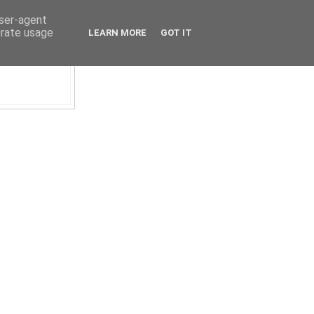
user-agent
erate usage
LEARN MORE
GOT IT