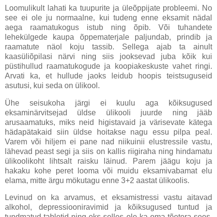
Loomulikult lahati ka tuupurite ja üleõppijate probleemi. No
see ei ole ju normaalne, kui tudeng enne eksamit nädal
aega raamatukogus istub ning õpib. Või tuhandete
lehekülgede kaupa õppematerjale paljundab, prindib ja
raamatute näol koju tassib. Sellega ajab ta ainult
kaasüliõpilasi närvi ning siis jooksevad juba kõik kui
püstihullud raamatukogude ja koopiakeskuste vahet ringi.
Arvati ka, et hullude jaoks leidub hoopis teistsuguseid
asutusi, kui seda on ülikool.
Ühe seisukoha järgi ei kuulu aga kõiksugused
eksaminärvitsejad üldse ülikooli juurde ning jääb
arusaamatuks, miks neid higistavaid ja värisevate kätega
hädapätakaid siin üldse hoitakse nagu essu pilpa peal.
Varem või hiljem ei pane nad niikuinii elustressile vastu,
lähevad peast segi ja siis on kallis riigiraha ning hindamatu
ülikoolikoht lihtsalt raisku läinud. Parem jäägu koju ja
hakaku kohe peret looma või muidu eksamivabamat elu
elama, mitte ärgu mökutagu enne 3+2 aastat ülikoolis.
Levinud on ka arvamus, et eksamistressi vastu aitavad
alkohol, depressiooniravimid ja kõiksugused tuntud ja
tundmatud tabletid ning eks selles ole ka oma tõetera sees,