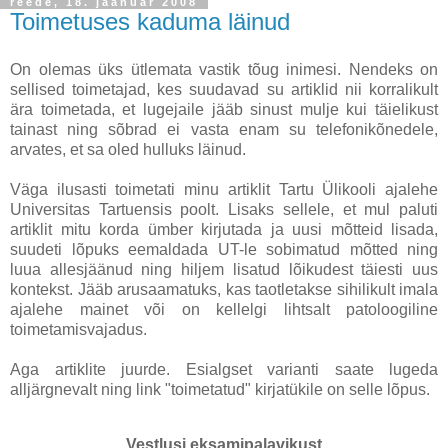
reede, 18. jaanuar 2008
Toimetuses kaduma läinud
On olemas üks ütlemata vastik tõug inimesi. Nendeks on
sellised toimetajad, kes suudavad su artiklid nii korralikult
ära toimetada, et lugejaile jääb sinust mulje kui täielikust
tainast ning sõbrad ei vasta enam su telefonikõnedele,
arvates, et sa oled hulluks läinud.
Väga ilusasti toimetati minu artiklit Tartu Ülikooli ajalehe
Universitas Tartuensis poolt. Lisaks sellele, et mul paluti
artiklit mitu korda ümber kirjutada ja uusi mõtteid lisada,
suudeti lõpuks eemaldada UT-le sobimatud mõtted ning
luua allesjäänud ning hiljem lisatud lõikudest täiesti uus
kontekst. Jääb arusaamatuks, kas taotletakse sihilikult imala
ajalehe mainet või on kellelgi lihtsalt patoloogiline
toimetamisvajadus.
Aga artiklite juurde. Esialgset varianti saate lugeda
alljärgnevalt ning link "toimetatud" kirjatükile on selle lõpus.
Vestlusi eksamipalavikust