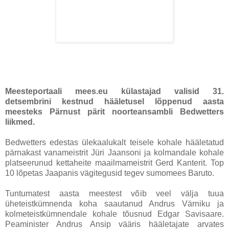
Meesteportaali mees.eu külastajad valisid 31.
detsembrini kestnud hääletusel lõppenud aasta
meesteks Pärnust pärit noorteansambli Bedwetters
liikmed.
Bedwetters edestas ülekaalukalt teisele kohale hääletatud
pärnakast vanameistrit Jüri Jaansoni ja kolmandale kohale
platseerunud kettaheite maailmameistrit Gerd Kanterit. Top
10 lõpetas Jaapanis vägitegusid tegev sumomees Baruto.
Tuntumatest aasta meestest võib veel välja tuua
üheteistkümnenda koha saautanud Andrus Värniku ja
kolmeteistkümnendale kohale tõusnud Edgar Savisaare.
Peaminister Andrus Ansip vääris hääletajate arvates