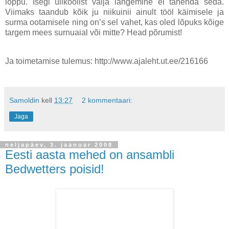
lõppu. Isegi ülikoolist välja langemine ei tähenda seda.
Viimaks taandub kõik ju niikuinii ainult tööl käimisele ja
surma ootamisele ning on’s sel vahet, kas oled lõpuks kõige
targem mees surnuaial või mitte? Head põrumist!
Ja toimetamise tulemus: http://www.ajaleht.ut.ee/216166
Samoldin
kell
13:27
2 kommentaari:
Jaga
neljapäev, 3. jaanuar 2008
Eesti aasta mehed on ansambli
Bedwetters poisid!