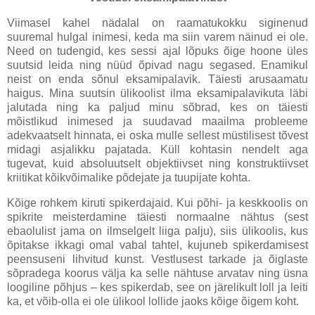
Viimasel kahel nädalal on raamatukokku siginenud
suuremal hulgal inimesi, keda ma siin varem näinud ei ole.
Need on tudengid, kes sessi ajal lõpuks õige hoone üles
suutsid leida ning nüüd õpivad nagu segased. Enamikul
neist on enda sõnul eksamipalavik. Täiesti arusaamatu
haigus. Mina suutsin ülikoolist ilma eksamipalavikuta läbi
jalutada ning ka paljud minu sõbrad, kes on täiesti
mõistlikud inimesed ja suudavad maailma probleeme
adekvaatselt hinnata, ei oska mulle sellest müstilisest tõvest
midagi asjalikku pajatada. Küll kohtasin nendelt aga
tugevat, kuid absoluutselt objektiivset ning konstruktiivset
kriitikat kõikvõimalike põdejate ja tuupijate kohta.
Kõige rohkem kiruti spikerdajaid. Kui põhi- ja keskkoolis on
spikrite meisterdamine täiesti normaalne nähtus (sest
ebaolulist jama on ilmselgelt liiga palju), siis ülikoolis, kus
õpitakse ikkagi omal vabal tahtel, kujuneb spikerdamisest
peensuseni lihvitud kunst. Vestlusest tarkade ja õiglaste
sõpradega koorus välja ka selle nähtuse arvatav ning üsna
loogiline põhjus – kes spikerdab, see on järelikult loll ja leiti
ka, et võib-olla ei ole ülikool lollide jaoks kõige õigem koht.