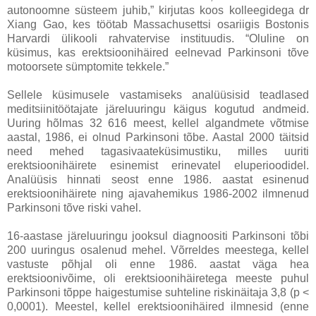
autonoomne süsteem juhib,” kirjutas koos kolleegidega dr
Xiang Gao, kes töötab Massachusettsi osariigis Bostonis
Harvardi ülikooli rahvatervise instituudis. “Oluline on
küsimus, kas erektsioonihäired eelnevad Parkinsoni tõve
motoorsete sümptomite tekkele.”
Sellele küsimusele vastamiseks analüüsisid teadlased
meditsiinitöötajate järeluuringu käigus kogutud andmeid.
Uuring hõlmas 32 616 meest, kellel algandmete võtmise
aastal, 1986, ei olnud Parkinsoni tõbe. Aastal 2000 täitsid
need mehed tagasivaateküsimustiku, milles uuriti
erektsioonihäirete esinemist erinevatel eluperioodidel.
Analüüsis hinnati seost enne 1986. aastat esinenud
erektsioonihäirete ning ajavahemikus 1986-2002 ilmnenud
Parkinsoni tõve riski vahel.
16-aastase järeluuringu jooksul diagnoositi Parkinsoni tõbi
200 uuringus osalenud mehel. Võrreldes meestega, kellel
vastuste põhjal oli enne 1986. aastat väga hea
erektsioonivõime, oli erektsioonihäiretega meeste puhul
Parkinsoni tõppe haigestumise suhteline riskinäitaja 3,8 (p <
0,0001). Meestel, kellel erektsioonihäired ilmnesid (enne