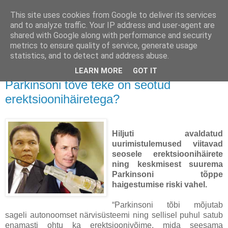
This site uses cookies from Google to deliver its services
mees.eu blog
and to analyze traffic. Your IP address and user-agent are
shared with Google along with performance and security
metrics to ensure quality of service, generate usage
Eesti mees ja blog.mees.eu on sõbrad!
statistics, and to detect and address abuse.
LEARN MORE
GOT IT
teisipäev, 29. jaanuar 2008
Parkinsoni tõve teke on seotud
erektsioonihäiretega?
Hiljuti avaldatud
uurimistulemused viitavad
seosele erektsioonihäirete
ning keskmisest suurema
Parkinsoni tõppe
haigestumise riski vahel.
“Parkinsoni tõbi mõjutab
sageli autonoomset närvisüsteemi ning sellisel puhul satub
enamasti ohtu ka erektsioonivõime, mida seesama