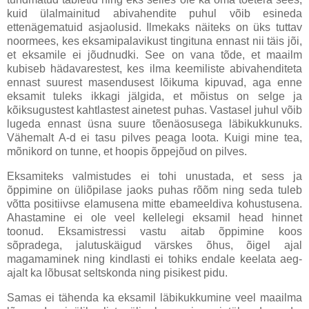
kuid ülalmainitud abivahendite puhul võib esineda
ettenägematuid asjaolusid. Ilmekaks näiteks on üks tuttav
noormees, kes eksamipalavikust tingituna ennast nii täis jõi,
et eksamile ei jõudnudki. See on vana tõde, et maailm
kubiseb hädavarestest, kes ilma keemiliste abivahenditeta
ennast suurest masendusest lõikuma kipuvad, aga enne
eksamit tuleks ikkagi jälgida, et mõistus on selge ja
kõiksugustest kahtlastest ainetest puhas. Vastasel juhul võib
lugeda ennast üsna suure tõenäosusega läbikukkunuks.
Vähemalt A-d ei tasu pilves peaga loota. Kuigi mine tea,
mõnikord on tunne, et hoopis õppejõud on pilves.
Eksamiteks valmistudes ei tohi unustada, et sess ja
õppimine on üliõpilase jaoks puhas rõõm ning seda tuleb
võtta positiivse elamusena mitte ebameeldiva kohustusena.
Ahastamine ei ole veel kellelegi eksamil head hinnet
toonud. Eksamistressi vastu aitab õppimine koos
sõpradega, jalutuskäigud värskes õhus, õigel ajal
magamaminek ning kindlasti ei tohiks endale keelata aeg-
ajalt ka lõbusat seltskonda ning pisikest pidu.
Samas ei tähenda ka eksamil läbikukkumine veel maailma