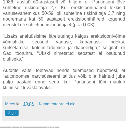
1986. aastat) 60-aastaselt või hiljem, oli Parkinsoni tõve
suhteline riskinäitaja 2,7. Kui erektsioonihäired tekkisid
vanusevahemikus 50-59, oli suhteline riskinäitaja 3,7 ning
nooremana kui 50 aastaselt erektsioonihäireid kogenud
meestel oli suhteline riskinäitaja 4 (p = 0,008).
“Lisaks analüüsisime järeluuringu käigus erektsioonivõime
võimalikke seoseid vanuse, kehamassi indeksi,
suitsetamise, kofeiinitarbimise ja diabeediga,” selgitab dr
Gao töörühm. “Ükski nimetatud seostest ei osutunud
oluliseks.”
Autorite väitel toetavad nende tulemused hüpoteesi, et
“autonoomse närvisüsteemi talitlus võib olla häiritud juba
palju aastaid enne seda, kui Parkinsoni tõbi muutub
kliiniliselt tuvastatavaks.”
Mees
kell
10:08
Kommentaare ei ole:
Jaga